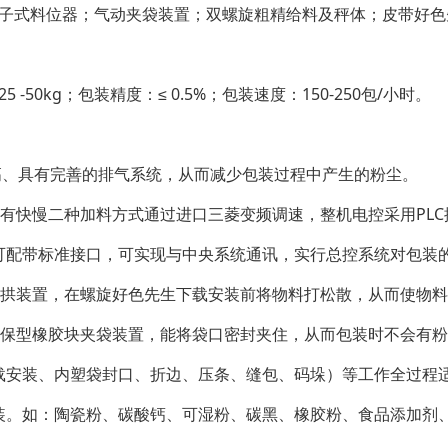
式料位器；气动夹袋装置；双螺旋粗精给料及秤体；皮带好色
-50kg；包装精度：≤ 0.5%；包装速度：150-250包/小时。
具有完善的排气系统，从而减少包装过程中产生的粉尘。
，有快慢二种加料方式通过进口三菱变频调速，整机电控采用PL
可配带标准接口，可实现与中央系统通讯，实行总控系统对包装
破拱装置，在螺旋好色先生下载安装前将物料打松散，从而使物
环保型橡胶块夹袋装置，能将袋口密封夹住，从而包装时不会有粉
载安装、内塑袋封口、折边、压条、缝包、码垛）等工作全过程
装。如：陶瓷粉、碳酸钙、可湿粉、碳黑、橡胶粉、食品添加剂