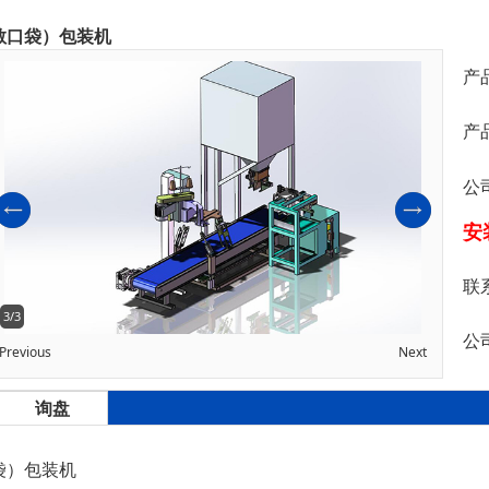
敞口袋）包装机
产
产
公
安
联
3/3
公
Previous
Next
询盘
袋）包装机