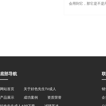
会用到它，那它是不是用
底部导航
联
网站首页
关于好色先生TV成人
销
产品展示
成功案例
资质荣誉
企
好色先生成人APP下载
诚聘英才
公