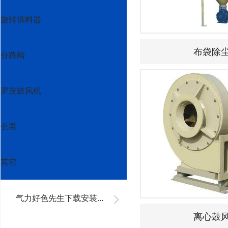
旋转供料器
布袋除
分路阀
罗茨鼓风机
仓泵
其它
气力好色先生下载安装系统工程
离心鼓