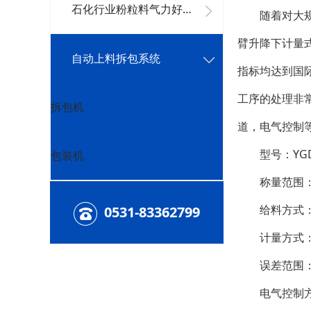
石化行业粉粒料气力好色先生下载安装系统
随着对大规格
臂升降下计量
自动上料拆包系统
指标均达到国
工序的处理非
拆包机
道，电气控制
型号：YGDB
包装机
称量范围：50
给料方式：螺
0531-83362799
计量方式：高
误差范围：<
电气控制方式