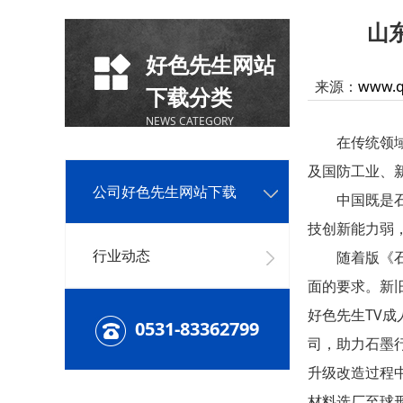
山
好色先生网站
来源：
www.q
下载分类
NEWS CATEGORY
在传统领域，
及国防工业、
公司好色先生网站下载
中国既是石墨
技创新能力弱
行业动态
随着版《石
面的要求。新
好色先生TV
0531-83362799
司，助力石墨
升级改造过程
材料选厂至球